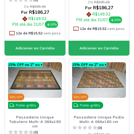
De
R$385,06
De
R$385,06
R$186,27
Por
R$186,27
Por
R$149,02
R$149,02
PIX até dia 31/07
20%
PIX até dia 31/07
20%
12
x de
R$15,52
sem juros
12
x de
R$15,52
sem juros
15% OFF no 2º ou +
15% OFF no 2º ou +
52
% OFF
52
% OFF
Frete grátis
Frete grátis
Passadeira Unique
Passadeira Unique Podio
Tabuleiro Multi-A 066x180
Multi-A 066x180 cm
cm
(0)
(0)