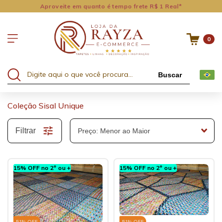
Aproveite em quanto é tempo frete R$ 1 Real*
0
Buscar
Coleção Sisal Unique
Filtrar
15% OFF no 2º ou +
15% OFF no 2º ou +
51
% OFF
51
% OFF