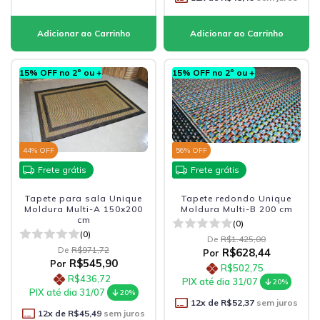
15% OFF no 2º ou +
15% OFF no 2º ou +
44
% OFF
56
% OFF
Frete grátis
Frete grátis
Tapete para sala Unique
Tapete redondo Unique
Moldura Multi-A 150x200
Moldura Multi-B 200 cm
cm
(0)
(0)
De
R$1.425,00
De
R$971,72
R$628,44
Por
R$545,90
Por
R$502,75
R$436,72
PIX até dia 31/07
20%
PIX até dia 31/07
20%
12
x de
R$52,37
sem juros
12
x de
R$45,49
sem juros