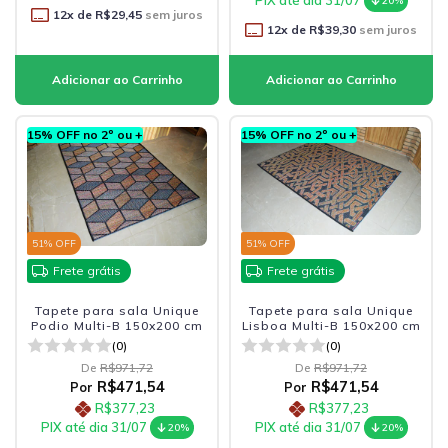
PIX até dia 31/07
20%
12
x de
R$29,45
sem juros
12
x de
R$39,30
sem juros
15% OFF no 2º ou +
15% OFF no 2º ou +
51
% OFF
51
% OFF
Frete grátis
Frete grátis
Tapete para sala Unique
Tapete para sala Unique
Podio Multi-B 150x200 cm
Lisboa Multi-B 150x200 cm
(0)
(0)
De
R$971,72
De
R$971,72
R$471,54
R$471,54
Por
Por
R$377,23
R$377,23
PIX até dia 31/07
PIX até dia 31/07
20%
20%