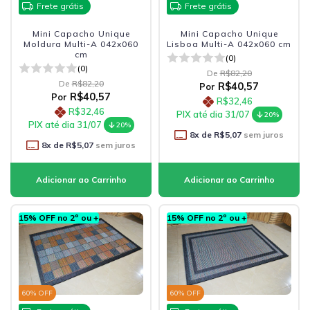
Frete grátis
Frete grátis
Mini Capacho Unique
Mini Capacho Unique
Moldura Multi-A 042x060
Lisboa Multi-A 042x060 cm
cm
(0)
(0)
De
R$82,20
De
R$82,20
R$40,57
Por
R$40,57
Por
R$32,46
R$32,46
PIX até dia 31/07
20%
PIX até dia 31/07
20%
8
x de
R$5,07
sem juros
8
x de
R$5,07
sem juros
15% OFF no 2º ou +
15% OFF no 2º ou +
60
% OFF
60
% OFF