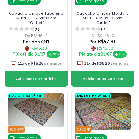
Frete grátis
Frete grátis
Capacho Unique Tabuleiro
Capacho Unique Moldura
Multi-B 050x090 cm
Multi-B 050x090 cm
"Outlet"
"Outlet"
(0)
(0)
De
R$146,40
De
R$146,40
R$57,91
R$57,91
Por
Por
R$46,33
R$46,33
PIX até dia 31/07
PIX até dia 31/07
20%
20%
11
x de
R$5,26
sem juros
11
x de
R$5,26
sem juros
15% OFF no 2º ou +
15% OFF no 2º ou +
51
% OFF
51
% OFF
Frete grátis
Frete grátis