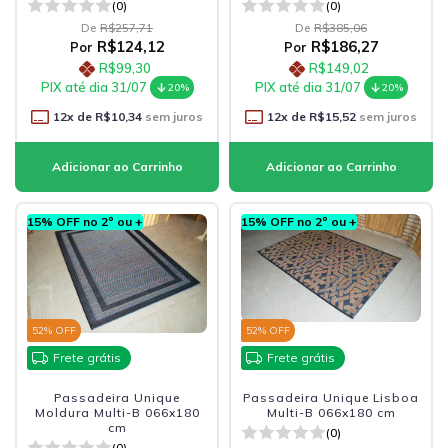
(0)
(0)
De
R$257,71
De
R$385,06
R$124,12
R$186,27
Por
Por
R$99,30
R$149,02
PIX até dia 31/07
PIX até dia 31/07
20%
20%
12
x de
R$10,34
sem juros
12
x de
R$15,52
sem juros
15% OFF no 2º ou +
15% OFF no 2º ou +
52
% OFF
52
% OFF
Frete grátis
Frete grátis
Passadeira Unique
Passadeira Unique Lisboa
Moldura Multi-B 066x180
Multi-B 066x180 cm
cm
(0)
(0)