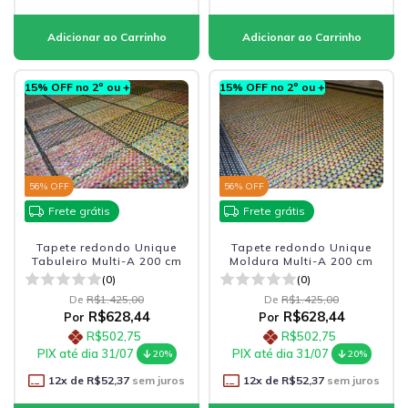
15% OFF no 2º ou +
15% OFF no 2º ou +
56
% OFF
56
% OFF
Frete grátis
Frete grátis
Tapete redondo Unique
Tapete redondo Unique
Tabuleiro Multi-A 200 cm
Moldura Multi-A 200 cm
(0)
(0)
De
R$1.425,00
De
R$1.425,00
R$628,44
R$628,44
Por
Por
R$502,75
R$502,75
PIX até dia 31/07
PIX até dia 31/07
20%
20%
12
x de
R$52,37
sem juros
12
x de
R$52,37
sem juros