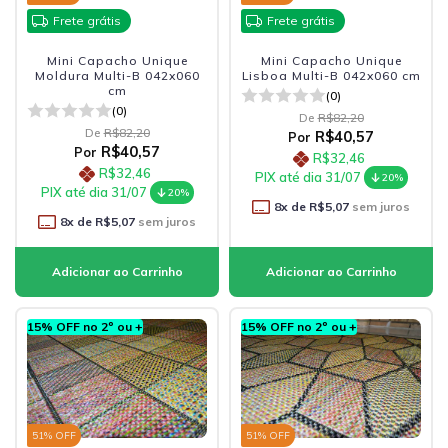
Frete grátis
Frete grátis
Mini Capacho Unique
Mini Capacho Unique
Moldura Multi-B 042x060
Lisboa Multi-B 042x060 cm
cm
(0)
(0)
De
R$82,20
De
R$82,20
R$40,57
Por
R$40,57
Por
R$32,46
R$32,46
PIX até dia 31/07
20%
PIX até dia 31/07
20%
8
x de
R$5,07
sem juros
8
x de
R$5,07
sem juros
15% OFF no 2º ou +
15% OFF no 2º ou +
51
% OFF
51
% OFF