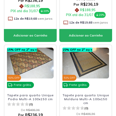
R$236,19
Por
R$236,19
Por
R$188,95
R$188,95
PIX até dia 31/07
20%
PIX até dia 31/07
20%
12
x de
R$19,68
sem juros
12
x de
R$19,68
sem juros
15% OFF no 2º ou +
15% OFF no 2º ou +
51
% OFF
51
% OFF
Frete grátis
Frete grátis
Tapete para quarto Unique
Tapete para quarto Unique
Podio Multi-A 100x150 cm
Moldura Multi-A 100x150
cm
(0)
(0)
De
R$486,36
De
R$486,36
R$236,19
Por