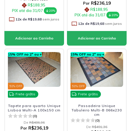
R$236,19
Por
R$188,95
R$188,95
PIX até dia 31/07
20%
PIX até dia 31/07
20%
12
x de
R$19,68
sem juros
12
x de
R$19,68
sem juros
15% OFF no 2º ou +
15% OFF no 2º ou +
51
% OFF
51
% OFF
Frete grátis
Frete grátis
Tapete para quarto Unique
Passadeira Unique
Lisboa Multi-A 100x150 cm
Tabuleiro Multi-B 066x230
cm
(0)
(0)
De
R$486,36
De
R$491,36
R$236,19
Por