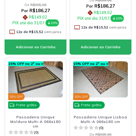
De
R$385,06
De
R$385,06
R$186,27
Por
R$186,27
Por
R$149,02
R$149,02
PIX até dia 31/07
20%
PIX até dia 31/07
20%
12
x de
R$15,52
sem juros
12
x de
R$15,52
sem juros
15% OFF no 2º ou +
15% OFF no 2º ou +
52
% OFF
52
% OFF
Frete grátis
Frete grátis
Passadeira Unique
Passadeira Unique Lisboa
Moldura Multi-A 066x180
Multi-A 066x180 cm
cm
(0)
(0)
De
R$385,06