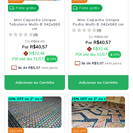
Frete grátis
Frete grátis
Mini Capacho Unique
Mini Capacho Unique
Tabuleiro Multi-B 042x060
Podio Multi-B 042x060 cm
cm
(0)
(0)
De
R$82,20
De
R$82,20
R$40,57
Por
R$40,57
Por
R$32,46
R$32,46
PIX até dia 31/07
20%
PIX até dia 31/07
20%
8
x de
R$5,07
sem juros
8
x de
R$5,07
sem juros
15% OFF no 2º ou +
15% OFF no 2º ou +
51
% OFF
51
% OFF