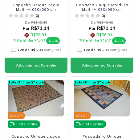
Capacho Unique Podio
Capacho Unique Moldura
Multi-A 050x090 cm
Multi-A 050x090 cm
(0)
(0)
De
R$146,40
De
R$146,40
R$71,14
R$71,14
Por
Por
R$56,91
R$56,91
PIX até dia 31/07
PIX até dia 31/07
20%
20%
12
x de
R$5,93
sem juros
12
x de
R$5,93
sem juros
15% OFF no 2º ou +
15% OFF no 2º ou +
51
% OFF
52
% OFF
Frete grátis
Frete grátis
Capacho Unique Lisboa
Passadeira Unique