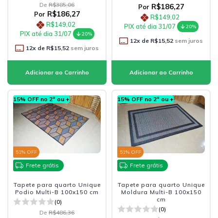
De
R$385,06
R$186,27
Por
R$186,27
Por
R$149,02
R$149,02
PIX até dia 31/07
20%
PIX até dia 31/07
20%
12
x de
R$15,52
sem juros
12
x de
R$15,52
sem juros
15% OFF no 2º ou +
15% OFF no 2º ou +
51
% OFF
51
% OFF
Frete grátis
Frete grátis
Tapete para quarto Unique
Tapete para quarto Unique
Podio Multi-B 100x150 cm
Moldura Multi-B 100x150
cm
(0)
(0)
De
R$486,36