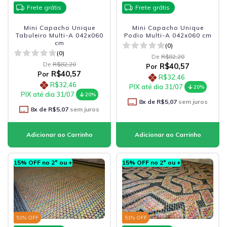
Frete grátis
Frete grátis
Mini Capacho Unique
Mini Capacho Unique
Tabuleiro Multi-A 042x060
Podio Multi-A 042x060 cm
cm
(0)
(0)
De
R$82,20
De
R$82,20
R$40,57
Por
R$40,57
Por
R$32,46
R$32,46
PIX até dia 31/07
20%
PIX até dia 31/07
20%
8
x de
R$5,07
sem juros
8
x de
R$5,07
sem juros
15% OFF no 2º ou +
15% OFF no 2º ou +
51
% OFF
51
% OFF