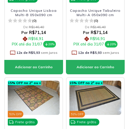
Capacho Unique Lisboa
Capacho Unique Tabuleiro
Multi-B 050x090 cm
Multi-A 050x090 cm
(0)
(0)
De
R$146,40
De
R$146,40
R$71,14
R$71,14
Por
Por
R$56,91
R$56,91
PIX até dia 31/07
PIX até dia 31/07
20%
20%
12
x de
R$5,93
sem juros
12
x de
R$5,93
sem juros
15% OFF no 2º ou +
15% OFF no 2º ou +
51
% OFF
51
% OFF
Frete grátis
Frete grátis