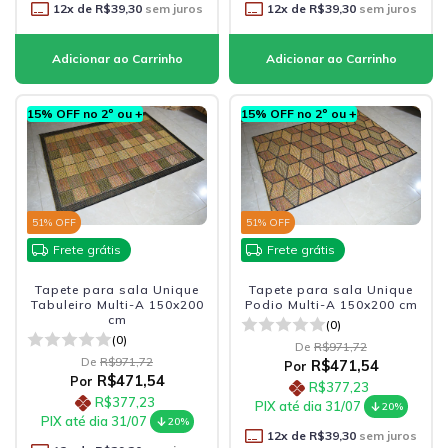
12
x de
R$39,30
sem juros
12
x de
R$39,30
sem juros
15% OFF no 2º ou +
15% OFF no 2º ou +
51
% OFF
51
% OFF
Frete grátis
Frete grátis
Tapete para sala Unique
Tapete para sala Unique
Tabuleiro Multi-A 150x200
Podio Multi-A 150x200 cm
cm
(0)
(0)
De
R$971,72
De
R$971,72
R$471,54
Por
R$471,54
Por
R$377,23
R$377,23
PIX até dia 31/07
20%
PIX até dia 31/07
20%
12
x de
R$39,30
sem juros