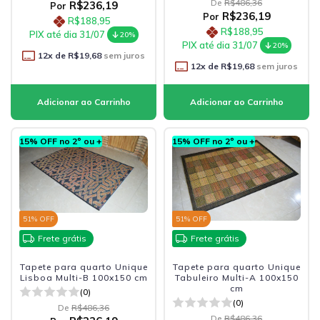
De
R$486,36
R$236,19
Por
R$236,19
Por
R$188,95
R$188,95
PIX até dia 31/07
20%
PIX até dia 31/07
20%
12
x de
R$19,68
sem juros
12
x de
R$19,68
sem juros
15% OFF no 2º ou +
15% OFF no 2º ou +
51
% OFF
51
% OFF
Frete grátis
Frete grátis
Tapete para quarto Unique
Tapete para quarto Unique
Lisboa Multi-B 100x150 cm
Tabuleiro Multi-A 100x150
cm
(0)
(0)
De
R$486,36
De
R$486,36