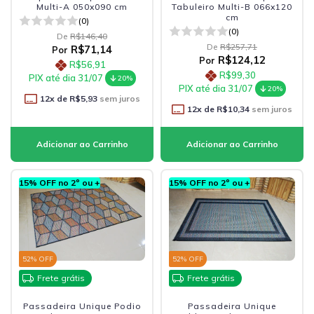
Multi-A 050x090 cm
Tabuleiro Multi-B 066x120
cm
(0)
(0)
De
R$146,40
De
R$257,71
R$71,14
Por
R$124,12
Por
R$56,91
R$99,30
PIX até dia 31/07
20%
PIX até dia 31/07
20%
12
x de
R$5,93
sem juros
12
x de
R$10,34
sem juros
15% OFF no 2º ou +
15% OFF no 2º ou +
52
% OFF
52
% OFF
Frete grátis
Frete grátis
Passadeira Unique Podio
Passadeira Unique