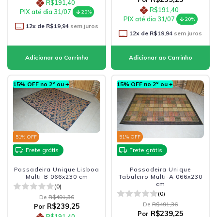
R$191,40
R$191,40
PIX até dia 31/07
20%
PIX até dia 31/07
20%
12
x de
R$19,94
sem juros
12
x de
R$19,94
sem juros
15% OFF no 2º ou +
15% OFF no 2º ou +
51
% OFF
51
% OFF
Frete grátis
Frete grátis
Passadeira Unique Lisboa
Passadeira Unique
Multi-B 066x230 cm
Tabuleiro Multi-A 066x230
cm
(0)
(0)
De
R$491,36
De
R$491,36
R$239,25
Por
R$239,25
Por
R$191,40