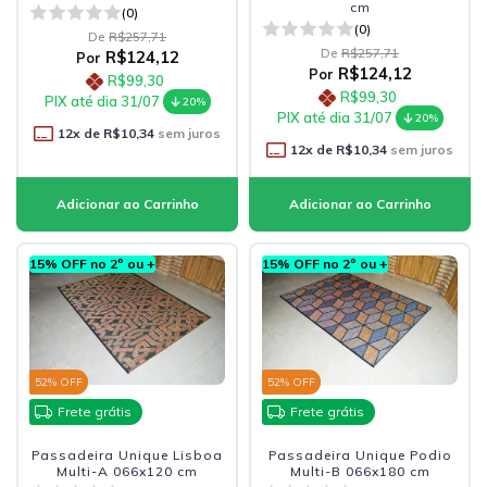
cm
(0)
(0)
De
R$257,71
De
R$257,71
R$124,12
Por
R$124,12
Por
R$99,30
R$99,30
PIX até dia 31/07
20%
PIX até dia 31/07
20%
12
x de
R$10,34
sem juros
12
x de
R$10,34
sem juros
15% OFF no 2º ou +
15% OFF no 2º ou +
52
% OFF
52
% OFF
Frete grátis
Frete grátis
Passadeira Unique Lisboa
Passadeira Unique Podio
Multi-A 066x120 cm
Multi-B 066x180 cm