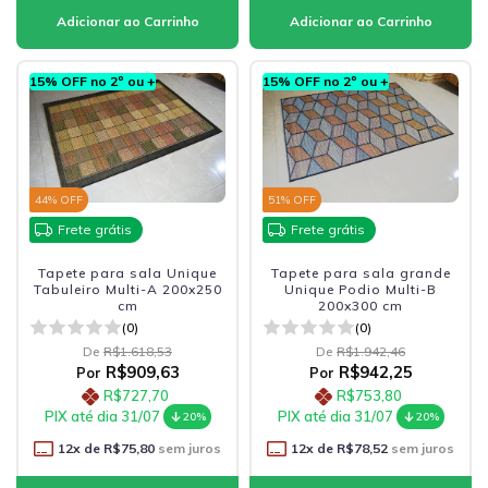
15% OFF no 2º ou +
15% OFF no 2º ou +
44
% OFF
51
% OFF
Frete grátis
Frete grátis
Tapete para sala Unique
Tapete para sala grande
Tabuleiro Multi-A 200x250
Unique Podio Multi-B
cm
200x300 cm
(0)
(0)
De
R$1.618,53
De
R$1.942,46
R$909,63
R$942,25
Por
Por
R$727,70
R$753,80
PIX até dia 31/07
PIX até dia 31/07
20%
20%
12
x de
R$75,80
sem juros
12
x de
R$78,52
sem juros