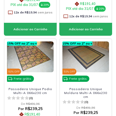
R$191,40
PIX até dia 31/07
20%
PIX até dia 31/07
20%
12
x de
R$19,94
sem juros
12
x de
R$19,94
sem juros
15% OFF no 2º ou +
15% OFF no 2º ou +
51
% OFF
51
% OFF
Frete grátis
Frete grátis
Passadeira Unique Podio
Passadeira Unique
Multi-A 066x230 cm
Moldura Multi-A 066x230
cm
(0)
(0)
De
R$491,36
De
R$491,36
R$239,25
Por
R$239,25
Por
R$191,40