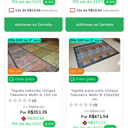
PIX até dia 31/07
PIX até dia 31/07
20%
20%
12
x de
R$19,94
sem juros
12
x de
R$29,45
sem juros
15% OFF no 2º ou +
15% OFF no 2º ou +
56
% OFF
51
% OFF
Frete grátis
Frete grátis
Tapete redondo Unique
Tapete para sala Unique
Tabuleiro Multi-A 150 cm
Tabuleiro Multi-B 150x200
cm
(0)
(0)
De
R$802,24
De
R$971,72
R$353,35
Por
R$471,54
Por
R$282,68
R$377,23
PIX até dia 31/07
20%