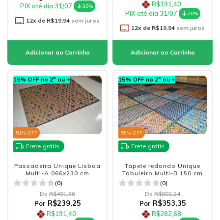
R$191,40
PIX até dia 31/07
20%
PIX até dia 31/07
20%
12
x de
R$19,94
sem juros
12
x de
R$19,94
sem juros
15% OFF no 2º ou +
15% OFF no 2º ou +
51
% OFF
56
% OFF
Frete grátis
Frete grátis
Passadeira Unique Lisboa
Tapete redondo Unique
Multi-A 066x230 cm
Tabuleiro Multi-B 150 cm
(0)
(0)
De
R$491,36
De
R$802,24
R$239,25
R$353,35
Por
Por
R$191,40
R$282,68