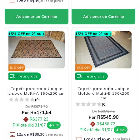
12
x de
R$39,30
sem juros
15% OFF no 2º ou +
15% OFF no 2º ou +
51
% OFF
44
% OFF
Frete grátis
Frete grátis
Tapete para sala Unique
Tapete para sala Unique
Lisboa Multi-A 150x200 cm
Moldura Multi-B 150x200
cm
(0)
(0)
De
R$971,72
De
R$971,72
R$471,54
Por
R$545,90
Por
R$377,23
R$436,72
PIX até dia 31/07
20%
PIX até dia 31/07
20%
12
x de
R$39,30
sem juros
12
x de
R$45,49
sem juros