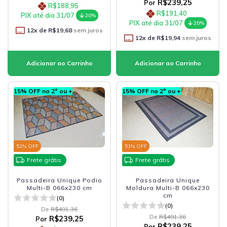
R$239,25
Por
R$188,95
R$191,40
PIX até dia 31/07
20%
PIX até dia 31/07
20%
12
x de
R$19,68
sem juros
12
x de
R$19,94
sem juros
15% OFF no 2º ou +
15% OFF no 2º ou +
51
% OFF
51
% OFF
Frete grátis
Frete grátis
Passadeira Unique Podio
Passadeira Unique
Multi-B 066x230 cm
Moldura Multi-B 066x230
cm
(0)
(0)
De
R$491,36
De
R$491,36
R$239,25
Por
R$239,25
Por