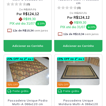
cm
(0)
(0)
De
R$257,71
De
R$257,71
R$124,12
Por
R$124,12
Por
R$99,30
R$99,30
PIX até dia 31/07
20%
PIX até dia 31/07
20%
12
x de
R$10,34
sem juros
12
x de
R$10,34
sem juros
15% OFF no 2º ou +
15% OFF no 2º ou +
52
% OFF
52
% OFF
Frete grátis
Frete grátis
Passadeira Unique Podio
Passadeira Unique
Multi-A 066x120 cm
Moldura Multi-A 066x120