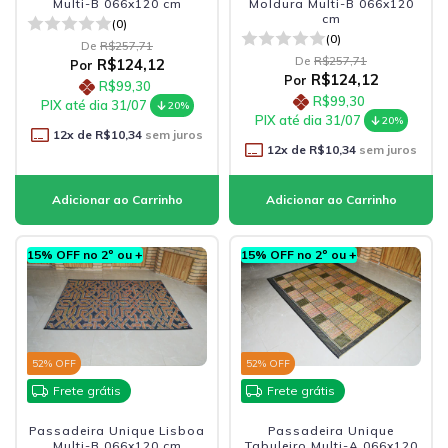
Multi-B 066x120 cm
Moldura Multi-B 066x120
cm
(0)
(0)
De
R$257,71
De
R$257,71
R$124,12
Por
R$124,12
Por
R$99,30
R$99,30
PIX até dia 31/07
20%
PIX até dia 31/07
20%
12
x de
R$10,34
sem juros
12
x de
R$10,34
sem juros
15% OFF no 2º ou +
15% OFF no 2º ou +
52
% OFF
52
% OFF
Frete grátis
Frete grátis
Passadeira Unique Lisboa
Passadeira Unique
Multi-B 066x120 cm
Tabuleiro Multi-A 066x120