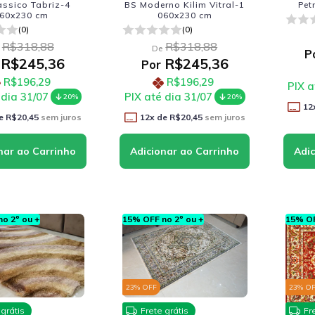
assico Tabriz-4
BS Moderno Kilim Vitral-1
Pet
60x230 cm
060x230 cm
(0)
(0)
R$318,88
R$318,88
De
P
R$245,36
R$245,36
Por
R$196,29
R$196,29
PIX a
 dia 31/07
PIX até dia 31/07
20%
20%
12
e
R$20,45
sem juros
12
x de
R$20,45
sem juros
o 2º ou +
15% OFF no 2º ou +
15% OF
23
% OFF
23
% O
 grátis
Frete grátis
Fr