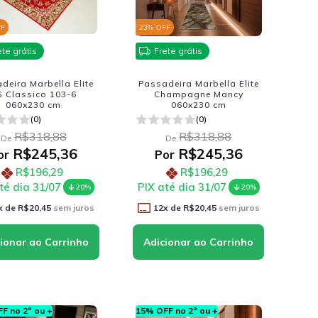
FF
23
% OFF
ete grátis
Frete grátis
deira Marbella Elite
Passadeira Marbella Elite
S Classico 103-6
Champagne Mancy
060x230 cm
060x230 cm
(0)
(0)
R$318,88
R$318,88
De
De
R$245,36
R$245,36
or
Por
R$196,29
R$196,29
té dia 31/07
PIX até dia 31/07
20%
20%
x de
R$20,45
sem juros
12
x de
R$20,45
sem juros
F no 2º ou +
15% OFF no 2º ou +