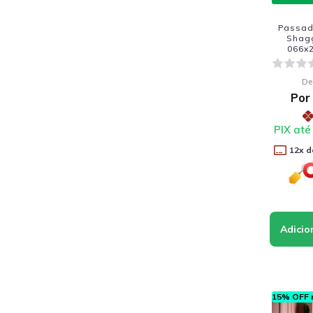
Passade
Shag
066x2
De
Por
PIX até
12
x d
15% OFF n