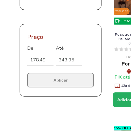
23
% OFF
Frete
Passadei
Preço
BS Mod
0
De
Até
De
Por
PIX até
Aplicar
12
x d
15% OFF n