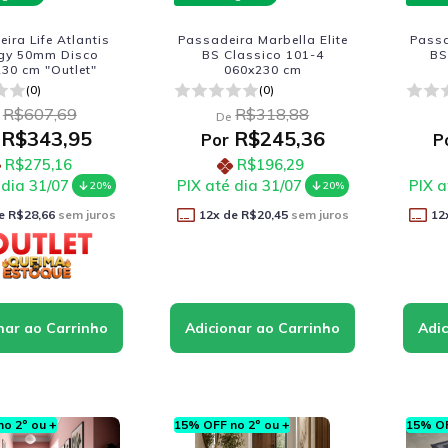
ira Life Atlantis
Passadeira Marbella Elite
Passa
gy 50mm Disco
BS Classico 101-4
BS
30 cm "Outlet"
060x230 cm
(0)
(0)
R$607,69
R$318,88
De
R$343,95
R$245,36
Por
P
R$275,16
R$196,29
 dia 31/07
PIX até dia 31/07
PIX a
20%
20%
e
R$28,66
sem juros
12
x de
R$20,45
sem juros
12
o 2º ou +
15% OFF no 2º ou +
15% OF