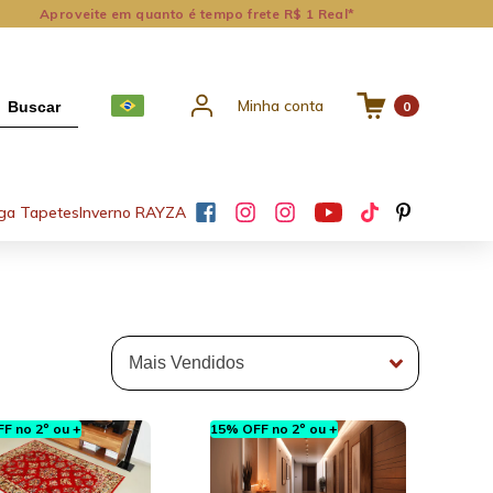
Aproveite em quanto é tempo frete R$ 1 Real*
Minha conta
Buscar
0
ga Tapetes
Inverno RAYZA
F no 2º ou +
15% OFF no 2º ou +