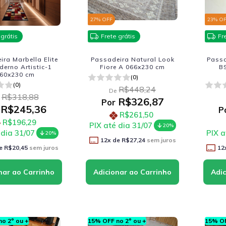
27
% OFF
23
% O
 grátis
Frete grátis
Fr
ra Marbella Elite
Passadeira Natural Look
Passa
erno Artistic-1
Fiore A 066x230 cm
B
60x230 cm
(0)
(0)
R$448,24
De
R$318,88
R$326,87
Por
R$245,36
P
R$261,50
R$196,29
PIX até dia 31/07
20%
 dia 31/07
PIX a
20%
12
x de
R$27,24
sem juros
e
R$20,45
sem juros
12
o 2º ou +
15% OFF no 2º ou +
15% OF