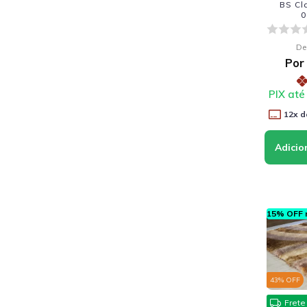
BS Cl
0
De
Por
PIX até
12
x d
15% OFF n
43
% OFF
Frete