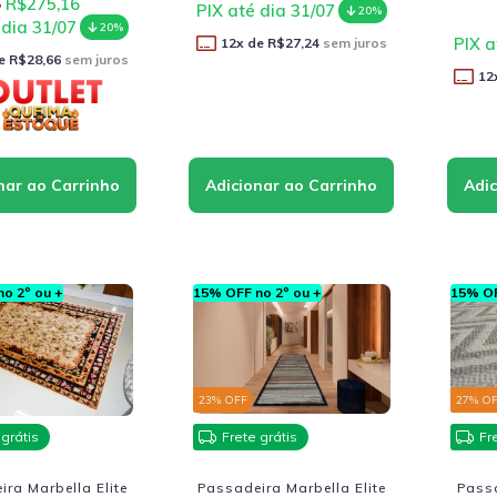
R$275,16
PIX até dia 31/07
20%
 dia 31/07
20%
PIX a
12
x de
R$27,24
sem juros
e
R$28,66
sem juros
12
o 2º ou +
15% OFF no 2º ou +
15% OF
23
% OFF
27
% O
 grátis
Frete grátis
Fr
ra Marbella Elite
Passadeira Marbella Elite
Pass