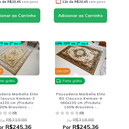
x de
R$20,45
sem juros
12
x de
R$20,45
sem juros
F no 2º ou +
15% OFF no 2º ou +
FF
23
% OFF
ete grátis
Frete grátis
deira Marbella Elite
Passadeira Marbella Elite
Classico Kerman-3
BS Classico Kerman-4
x230 cm (Produto
060x230 cm (Produto
00% Brasileiro -
100% Brasileiro -
ricacao Nacional)
Fabricacao Nacional)
(0)
(0)
R$318,88
R$318,88
De
De
R$245,36
R$245,36
or
Por