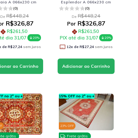
raia A 066x230 cm
Esplendor A 066x230 cm
(0)
(0)
R$448,24
R$448,24
De
De
R$326,87
R$326,87
or
Por
R$261,50
R$261,50
té dia 31/07
PIX até dia 31/07
20%
20%
x de
R$27,24
sem juros
12
x de
R$27,24
sem juros
F no 2º ou +
15% OFF no 2º ou +
FF
23
% OFF
ete grátis
Frete grátis