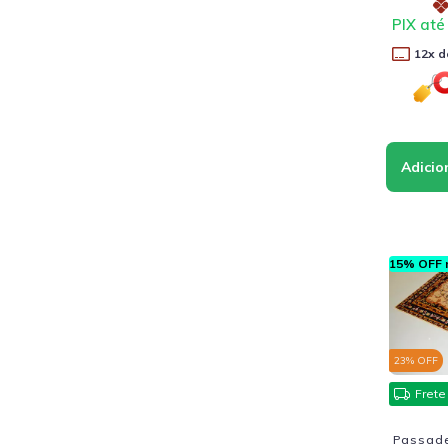
PIX até
12
x d
15% OFF n
23
% OFF
Frete
Passadei