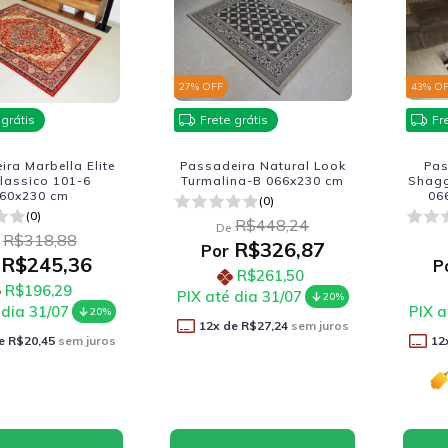
27
% OFF
43
% O
 grátis
Frete grátis
Fr
ra Marbella Elite
Passadeira Natural Look
Pas
lassico 101-6
Turmalina-B 066x230 cm
Shagg
60x230 cm
06
(0)
(0)
R$448,24
De
R$318,88
R$326,87
Por
R$245,36
P
R$261,50
R$196,29
PIX até dia 31/07
20%
 dia 31/07
PIX a
20%
12
x de
R$27,24
sem juros
e
R$20,45
sem juros
12