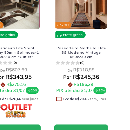
FF
23
% OFF
ete grátis
Frete grátis
sadeira Life Spirit
Passadeira Marbella Elite
y 50mm Solimoes-1
BS Moderno Vintage
6x230 cm "Outlet"
060x230 cm
(0)
(0)
R$607,69
R$318,88
De
De
R$343,95
R$245,36
or
Por
R$275,16
R$196,29
té dia 31/07
PIX até dia 31/07
20%
20%
x de
R$28,66
sem juros
12
x de
R$20,45
sem juros