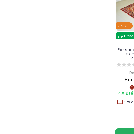
23
% OFF
Frete
Passadei
BS C
0
De
Por
PIX até
12
x d