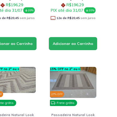
R$196,29
R$196,29
té dia 31/07
PIX até dia 31/07
20%
20%
x de
R$20,45
sem juros
12
x de
R$20,45
sem juros
F no 2º ou +
15% OFF no 2º ou +
FF
27
% OFF
ete grátis
Frete grátis
adeira Natural Look
Passadeira Natural Look