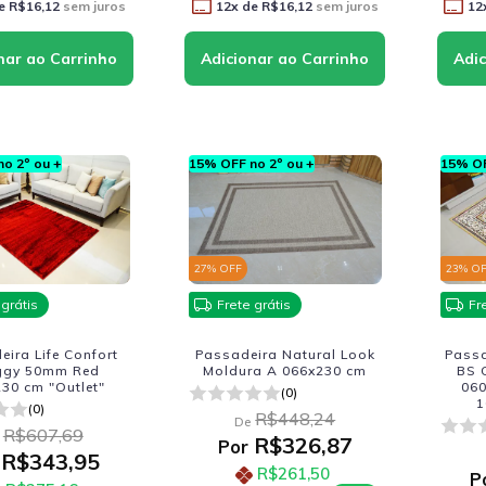
e
R$16,12
sem juros
12
x de
R$16,12
sem juros
12
o 2º ou +
15% OFF no 2º ou +
15% OF
27
% OFF
23
% O
 grátis
Frete grátis
Fr
ira Life Confort
Passadeira Natural Look
Passa
ggy 50mm Red
Moldura A 066x230 cm
BS 
30 cm "Outlet"
060
(0)
1
(0)
R$448,24
Fab
De
R$607,69
R$326,87
Por
R$343,95
R$261,50
P