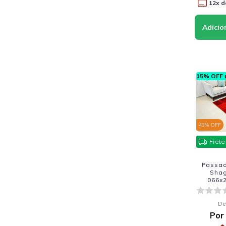
12
x d
15% OFF n
43
% OFF
Frete
Passade
Sha
066x2
De
Por