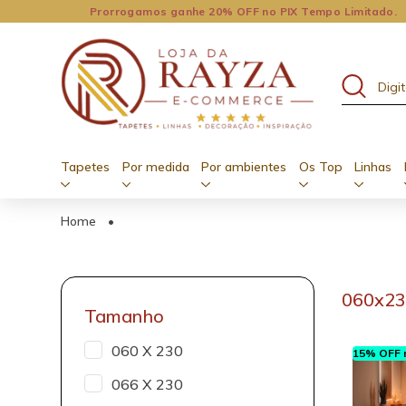
Prorrogamos ganhe 20% OFF no PIX Tempo Limitado.
Tapetes
Por medida
Por ambientes
Os Top
Linhas
Home
•
060x2
Tamanho
060 X 230
15% OFF n
066 X 230