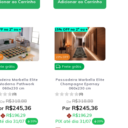
F no 2º ou +
15% OFF no 2º ou +
FF
23
% OFF
ete grátis
Frete grátis
deira Marbella Elite
Passadeira Marbella Elite
Moderno Pathwork
Champagne Epernay
060x230 cm
060x230 cm
(0)
(0)
R$318,88
R$318,88
De
De
R$245,36
R$245,36
or
Por
R$196,29
R$196,29
té dia 31/07
PIX até dia 31/07
20%
20%