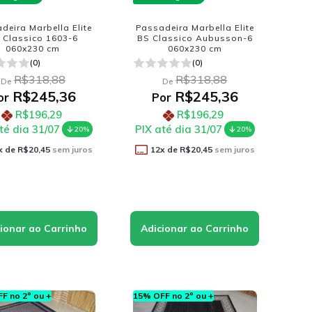
deira Marbella Elite
Passadeira Marbella Elite
 Classico 1603-6
BS Classico Aubusson-6
060x230 cm
060x230 cm
(0)
(0)
R$318,88
R$318,88
De
De
R$245,36
R$245,36
or
Por
R$196,29
R$196,29
té dia 31/07
PIX até dia 31/07
20%
20%
x de
R$20,45
sem juros
12
x de
R$20,45
sem juros
F no 2º ou +
15% OFF no 2º ou +