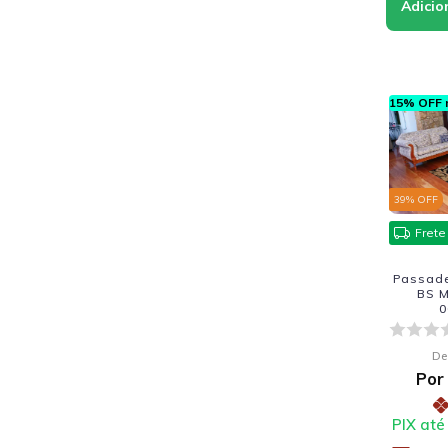
15% OFF n
39
% OFF
Frete
Passadei
BS M
0
De
Por
PIX até