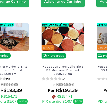
o 2º ou +
15% OFF no 2º ou +
15% OF
39
% OFF
23
% O
 grátis
Frete grátis
Fr
ra Marbella Elite
Passadeira Marbella Elite
Passa
oderno Floral
BS Moderno Dama-4
BS 
60x230 cm
060x230 cm
(0)
(0)
R$318,88
R$318,88
De
R$193,39
R$193,39
Por
P
R$154,71
R$154,71
 dia 31/07
PIX até dia 31/07
PIX a
20%
20%