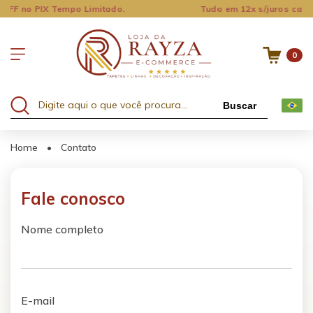
mpo Limitado.
Tudo em 12x s/juros cartões ou PIX 20
0
Buscar
Home
•
Contato
Fale conosco
Nome completo
E-mail