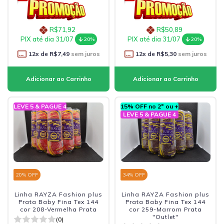
R$71,92
R$50,89
PIX até dia 31/07
PIX até dia 31/07
20%
20%
12
x de
R$7,49
sem juros
12
x de
R$5,30
sem juros
LEVE 5 & PAGUE 4
15% OFF no 2º ou +
LEVE 5 & PAGUE 4
20
% OFF
34
% OFF
Linha RAYZA Fashion plus
Linha RAYZA Fashion plus
Prata Baby Fina Tex 144
Prata Baby Fina Tex 144
cor 208-Vermelha Prata
cor 259-Marrom Prata
"Outlet"
(0)