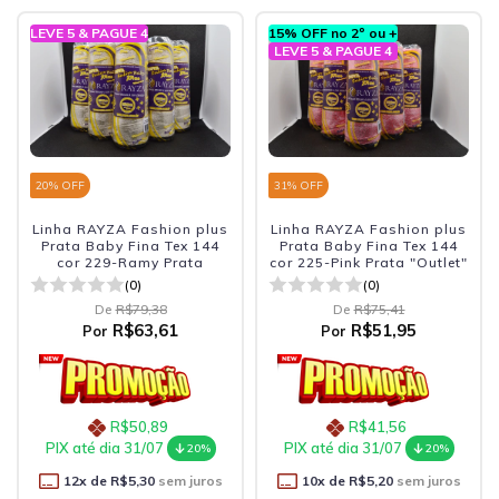
LEVE 5 & PAGUE 4
15% OFF no 2º ou +
LEVE 5 & PAGUE 4
20
% OFF
31
% OFF
Linha RAYZA Fashion plus
Linha RAYZA Fashion plus
Prata Baby Fina Tex 144
Prata Baby Fina Tex 144
cor 229-Ramy Prata
cor 225-Pink Prata "Outlet"
(0)
(0)
De
R$79,38
De
R$75,41
R$63,61
R$51,95
Por
Por
R$50,89
R$41,56
PIX até dia 31/07
PIX até dia 31/07
20%
20%
12
x de
R$5,30
sem juros
10
x de
R$5,20
sem juros