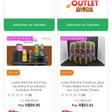
LEVE 5 & PAGUE 4
LEVE 5 & PAGUE 4
39
% OFF
20
% OFF
Linha RAYZA Kit FULL
Linha RAYZA Fashion plus
escolha 5 produtos
Prata Baby Fina Tex 144
sortidos RAYZA.
cor 210-Preto Prata
(0)
(0)
De
R$148,40
De
R$79,38
R$89,90
R$63,61
Por
Por