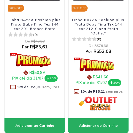
20
% OFF
34
% OFF
Linha RAYZA Fashion plus
Linha RAYZA Fashion plus
Prata Baby Fina Tex 144
Prata Baby Fina Tex 144
cor 201-Branca Prata
cor 212-Cinza Prata
"Outlet"
(0)
(0)
De
R$79,38
De
R$79,38
R$63,61
Por
R$52,08
Por
R$50,89
R$41,66
PIX até dia 31/07
20%
PIX até dia 31/07
20%
12
x de
R$5,30
sem juros
10
x de
R$5,21
sem juros