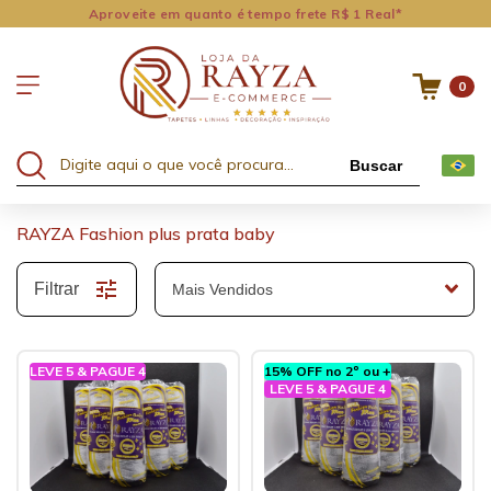
Aproveite em quanto é tempo frete R$ 1 Real*
0
Buscar
RAYZA Fashion plus prata baby
Filtrar
LEVE 5 & PAGUE 4
15% OFF no 2º ou +
LEVE 5 & PAGUE 4