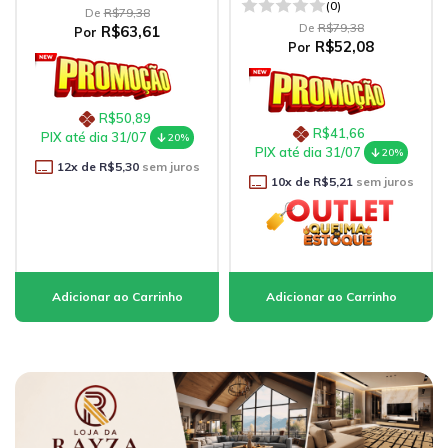
(0)
De
R$79,38
De
R$79,38
R$63,61
Por
R$52,08
Por
R$50,89
R$41,66
PIX até dia 31/07
20%
PIX até dia 31/07
20%
12
x de
R$5,30
sem juros
10
x de
R$5,21
sem juros