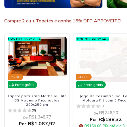
Compre 2 ou + Tapetes e ganhe 15% OFF. APROVEITE!
15% OFF no 2º ou +
15% OFF no 2º ou +
19
% OFF
24
% OFF
Frete grátis
Frete grátis
Tapete para sala Marbella Elite
Jogo de Cozinha Sisal L
BS Moderno Retangulos
Moldura Kit com 3 Peca
200x250 cm
(0)
(0)
R$246,30
De
R$1.348,77
De
R$188,32
Por
R$1.087,92
Por
R$150,66
PIX até dia 3