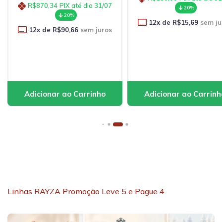
R$870,34
PIX até dia 31/07
20%
20%
12
x de
R$15,69
sem ju
12
x de
R$90,66
sem juros
Linhas RAYZA Promoção Leve 5 e Pague 4