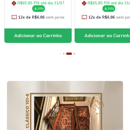
R$65,85
PIX até dia 31/07
R$65,85
PIX até dia 31
20%
20%
12
x de
R$6,86
sem juros
12
x de
R$6,86
sem ju