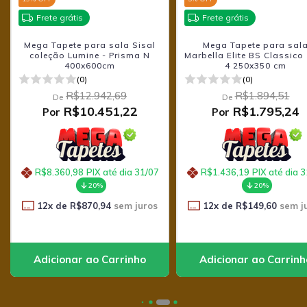
Frete grátis
Frete grátis
Mega Tapete para sala Sisal
Mega Tapete para sal
coleção Lumine - Prisma N
Marbella Elite BS Classico
400x600cm
4 250x350 cm
(0)
(0)
R$12.942,69
R$1.894,51
De
De
R$10.451,22
R$1.795,24
Por
Por
R$8.360,98
PIX até dia 31/07
R$1.436,19
PIX até dia 
20%
20%
12
x de
R$870,94
sem juros
12
x de
R$149,60
sem j